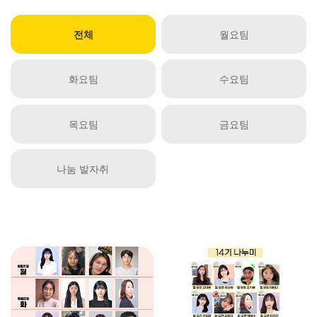
전체
월요팀
화요팀
수요팀
목요팀
금요팀
나눔 발자취