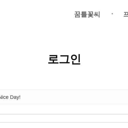
꿈틀꽃씨
로그인
ice Day!