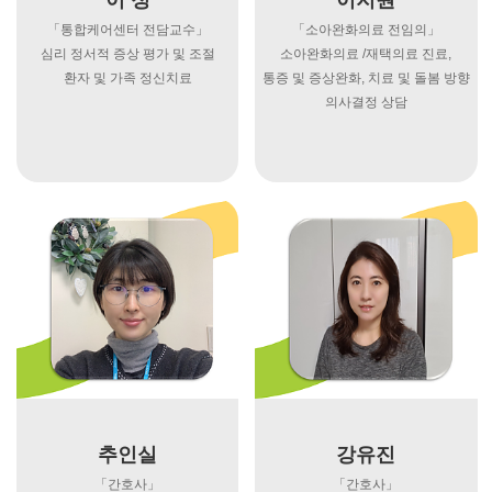
이 정
이지원
「통합케어센터 전담교수」
「소아완화의료 전임의」
심리 정서적 증상 평가 및 조절
소아완화의료 /재택의료 진료,
환자 및 가족 정신치료
통증 및 증상완화, 치료 및 돌봄 방향
의사결정 상담
추인실
강유진
「간호사」
「간호사」