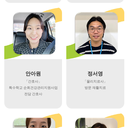
안아원
정서영
「간호사」
「물리치료사」
특수학교 순회건강관리지원사업
방문 재활치료
전담 간호사