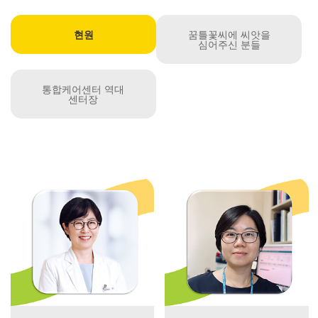
현원
꿈틀꽃씨에 씨앗을
심어주신 분들
통합케어센터 역대
센터장