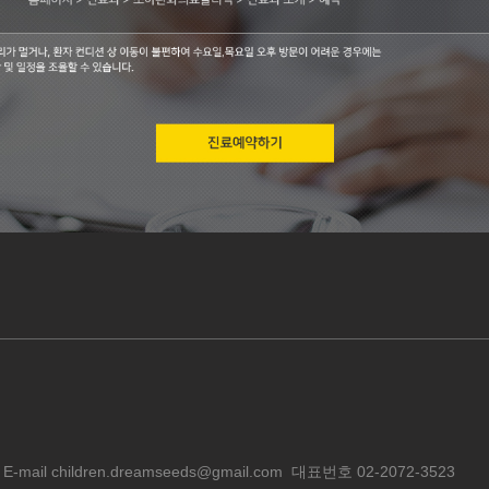
E-mail
children.dreamseeds@gmail.com
대표번호
02-2072-3523