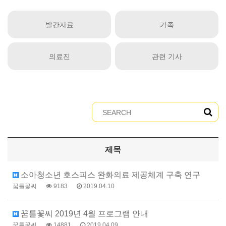
발간자료
가족
의료진
관련 기사
제목
소아청소년 호스피스 완화의료 제공체계 구축 연구
꿈틀꽃씨
9183
2019.04.10
꿈틀꽃씨 2019년 4월 프로그램 안내
꿈틀꽃씨
14881
2019.04.09