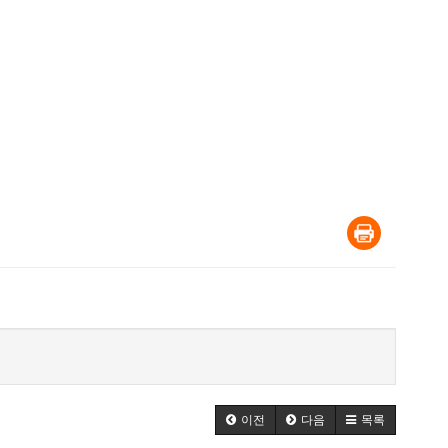
이전
다음
목록