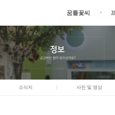
꿈틀꽃씨
|
소식지
사진 및 영상