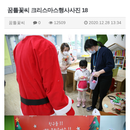
꿈틀꽃씨 크리스마스행사사진 18
꿈틀꽃씨
0
12509
2020.12.28 13:34