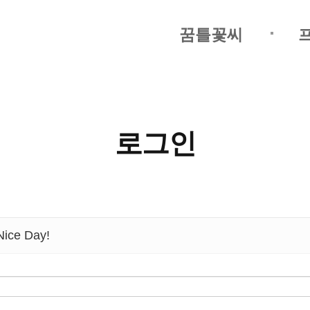
꿈틀꽃씨
로그인
ice Day!